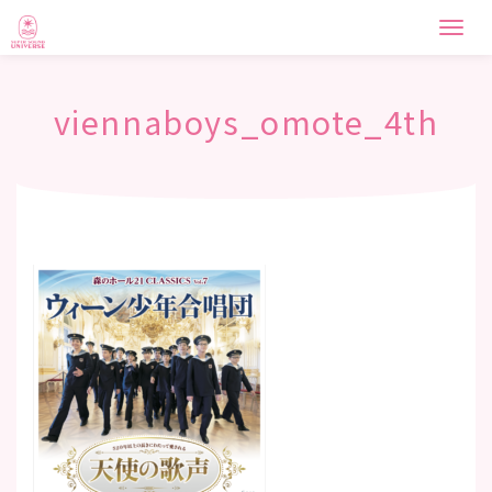
Togg
navi
viennaboys_omote_4th