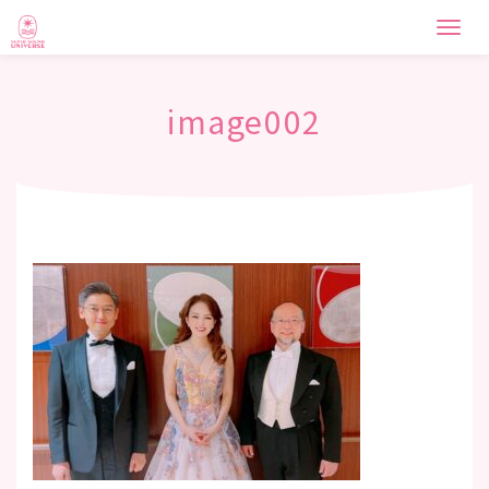
Togg
navi
image002