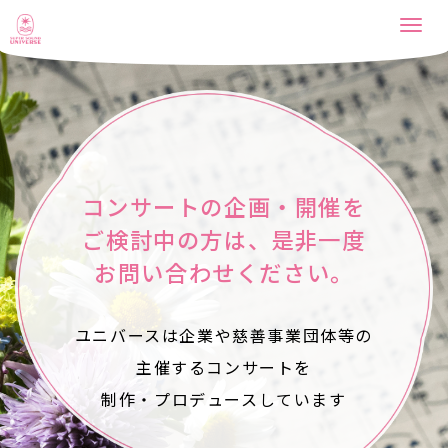
Togg
navi
コンサートの企画・開催を
ご検討中の方は、是非一度
お問い合わせください。
ユニバースは企業や慈善事業団体等の
主催する
コンサートを
制作・プロデュースしています